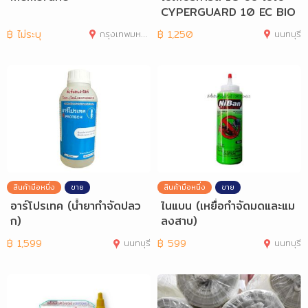
CYPERGUARD 10 EC BIO
- กำจัดแมลง
฿
ไม่ระบุ
กรุงเทพมหานคร
฿
1,250
นนทบุรี
สินค้ามือหนึ่ง
ขาย
สินค้ามือหนึ่ง
ขาย
อาร์โปรเทค (น้ำยากำจัดปลว
ไนแบน (เหยื่อกำจัดมดและแม
ก)
ลงสาบ)
฿
1,599
นนทบุรี
฿
599
นนทบุรี