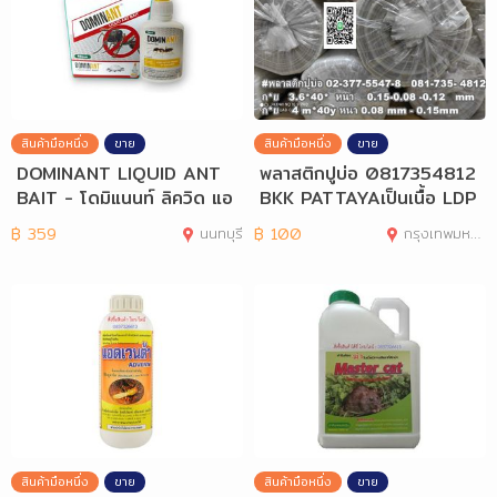
สินค้ามือหนึ่ง
ขาย
สินค้ามือหนึ่ง
ขาย
DOMINANT LIQUID ANT
พลาสติกปูบ่อ 0817354812
BAIT - โดมิแนนท์ ลิควิด แอ
BKK PATTAYAเป็นเนื้อ LDP
นด์ เบท
E ไม่กรอบ
฿
359
นนทบุรี
฿
100
กรุงเทพมหานคร
สินค้ามือหนึ่ง
ขาย
สินค้ามือหนึ่ง
ขาย