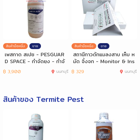
สินค้ามือหนึ่ง
ขาย
สินค้ามือหนึ่ง
ขาย
เพสกาด สเปซ - PESGUAR
สถานีกาวดักแมลงสาบ เห็บ ห
D SPACE - กำจัดยุง - กำจั
มัด จิ้งจก - Monitor & Ins
ดมดและแมลงสาบ
ect Trap
฿
3,900
นนทบุรี
฿
329
นนทบุรี
สินค้าของ Termite Pest