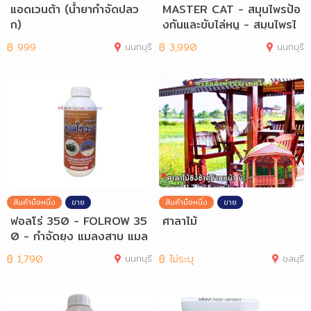
แอดเวนต้า (น้ำยากำจัดปลว
MASTER CAT - สมุนไพรป้อ
ก)
งกันและขับไล่หนู - สมุนไพรไ
ล่หนู - R
฿
999
นนทบุรี
฿
3,990
นนทบุรี
สินค้ามือหนึ่ง
ขาย
สินค้ามือหนึ่ง
ขาย
ฟอลโร่ 350 - FOLROW 35
ศาลาไม้
0 - กำจัดยุง แมลงสาบ แมล
งวัน แมลงฯ
฿
1,790
นนทบุรี
฿
ไม่ระบุ
ชลบุรี