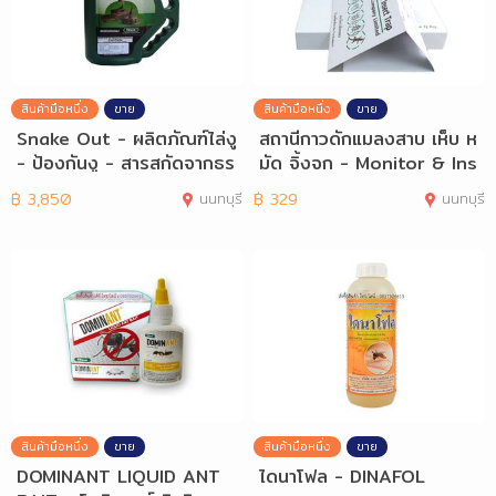
สินค้ามือหนึ่ง
ขาย
สินค้ามือหนึ่ง
ขาย
Snake Out - ผลิตภัณฑ์ไล่งู
สถานีกาวดักแมลงสาบ เห็บ ห
- ป้องกันงู - สารสกัดจากธร
มัด จิ้งจก - Monitor & Ins
รมชาติ
ect Trap
฿
3,850
นนทบุรี
฿
329
นนทบุรี
สินค้ามือหนึ่ง
ขาย
สินค้ามือหนึ่ง
ขาย
DOMINANT LIQUID ANT
ไดนาโฟล - DINAFOL