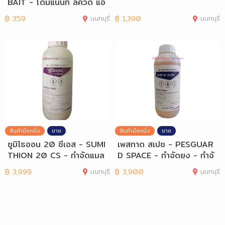
BAIT - โดมิแนนท์ ลิควิด แอ
นด์ เบท
฿
359
นนทบุรี
฿
1,390
นนทบุรี
สินค้ามือหนึ่ง
ขาย
สินค้ามือหนึ่ง
ขาย
ซูมิไธออน 20 ซีเอส - SUMI
เพสกาด สเปซ - PESGUAR
THION 20 CS - กำจัดแมล
D SPACE - กำจัดยุง - กำจั
งสาบและมด
ดมดและแมลงสาบ
฿
3,999
นนทบุรี
฿
3,900
นนทบุรี