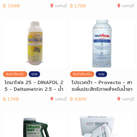
ล่หนู - R
งวัน แมลงฯ
฿
3,990
นนทบุรี
฿
1,790
นนทบุรี
สินค้ามือหนึ่ง
ขาย
สินค้ามือหนึ่ง
ขาย
ไดนาโฟล 25 - DINAFOL 2
โปรเวคต้า - Provecta - สา
5 - Deltametrin 2.5 - น้ำ
รเพิ่มประสิทธิภาพสำหรับน้ำยา
ยากำจัดยุง
เคมีฯ
฿
1,790
นนทบุรี
฿
9,899
นนทบุรี