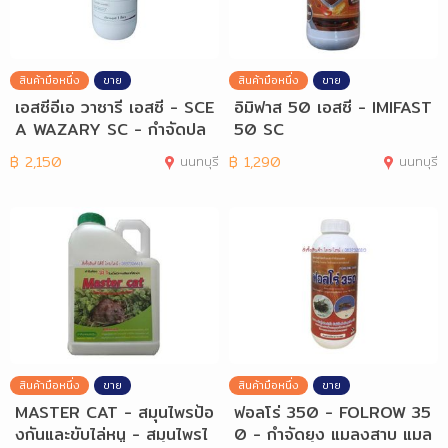
สินค้ามือหนึ่ง
ขาย
สินค้ามือหนึ่ง
ขาย
เอสซีอีเอ วาซารี เอสซี - SCE
อิมิฟาส 50 เอสซี - IMIFAST
A WAZARY SC - กำจัดปล
50 SC
วก
฿
2,150
นนทบุรี
฿
1,290
นนทบุรี
สินค้ามือหนึ่ง
ขาย
สินค้ามือหนึ่ง
ขาย
MASTER CAT - สมุนไพรป้อ
ฟอลโร่ 350 - FOLROW 35
งกันและขับไล่หนู - สมุนไพรไ
0 - กำจัดยุง แมลงสาบ แมล